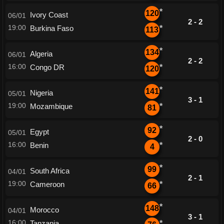
*
120
Ivory Coast
06/01
2 - 2
19:00
Burkina Faso
*
113
*
134
Algeria
06/01
2 - 2
16:00
Congo DR
*
120
*
141
Nigeria
05/01
3 - 1
19:00
Mozambique
*
81
*
92
Egypt
05/01
2 - 0
16:00
Benin
*
4
*
99
South Africa
04/01
2 - 1
19:00
Cameroon
*
66
*
148
Morocco
04/01
3 - 1
16:00
Tanzania
*