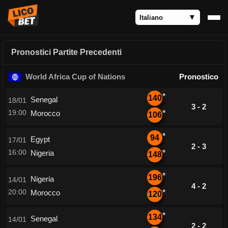
Pronostici Partite Precedenti
World Africa Cup of Nations
Pronostico
*
140
Senegal
18/01
3 - 2
19:00
Morocco
*
106
*
94
Egypt
17/01
2 - 3
16:00
Nigeria
*
148
*
196
Nigeria
14/01
4 - 2
20:00
Morocco
*
120
*
134
Senegal
14/01
2 - 2