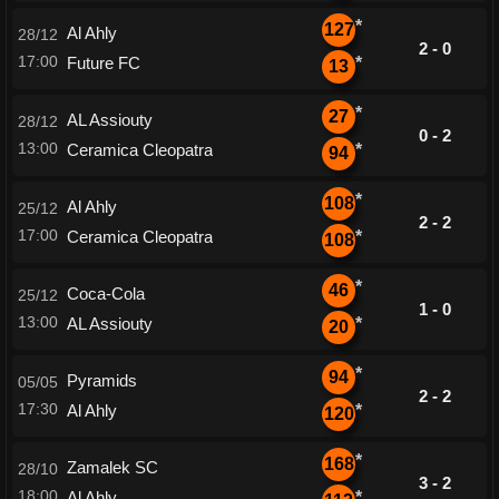
*
127
Al Ahly
28/12
2 - 0
17:00
Future FC
*
13
*
27
AL Assiouty
28/12
0 - 2
13:00
Ceramica Cleopatra
*
94
*
108
Al Ahly
25/12
2 - 2
17:00
Ceramica Cleopatra
*
108
*
46
Coca-Cola
25/12
1 - 0
13:00
AL Assiouty
*
20
*
94
Pyramids
05/05
2 - 2
17:30
Al Ahly
*
120
*
168
Zamalek SC
28/10
3 - 2
18:00
Al Ahly
*