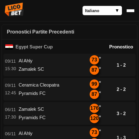
Pronostici Partite Precedenti
Egypt Super Cup
Pronostico
*
73
Al Ahly
09/11
1 - 2
15:30
Zamalek SC
*
87
*
99
Ceramica Cleopatra
09/11
2 - 2
12:45
Pyramids FC
*
87
*
176
Zamalek SC
06/11
3 - 2
17:30
Pyramids FC
*
120
*
73
Al Ahly
06/11
1 - 3