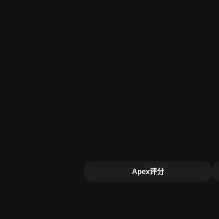
Apex评分