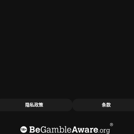
隐私政策
条款