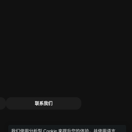
联系我们
我们使用分析型 Cookie 来提升您的体验，并使用语言