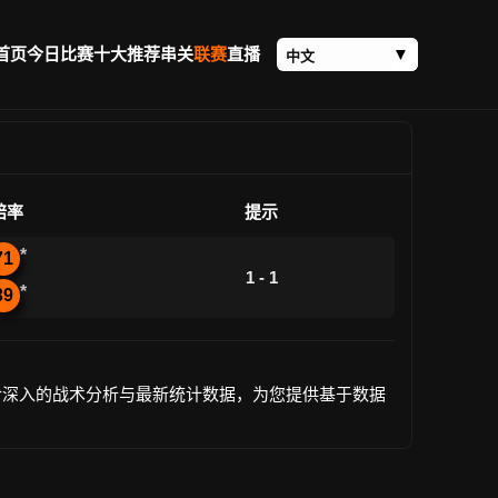
首页
今日比赛
十大推荐
串关
联赛
直播
赔率
提示
*
71
1 - 1
*
39
 我们结合深入的战术分析与最新统计数据，为您提供基于数据