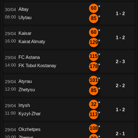
*
60
Altay
30/04
1 - 2
08:00
Ulytau
*
85
*
60
Kaisar
29/04
1 - 2
16:00
Kairat Almaty
*
129
*
115
FC Astana
29/04
2 - 3
14:00
FK Tobol Kostanay
*
178
*
101
Atyrau
29/04
2 - 2
12:00
Zhetysu
*
85
*
32
Irtysh
29/04
1 - 2
11:00
Kyzyl-Zhar
*
113
*
108
Okzhetpes
29/04
2 - 1
10:00
Zhenys
*