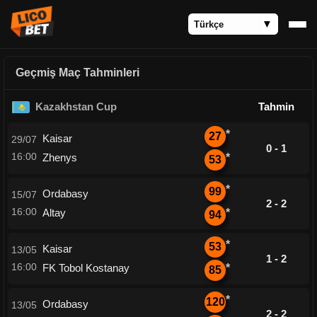
Geçmiş Maç Tahminleri
Kazakhstan Cup
Tahmin
*
27
Kaisar
29/07
0 - 1
16:00
Zhenys
*
53
*
99
Ordabasy
15/07
2 - 2
16:00
Altay
*
94
*
53
Kaisar
13/05
1 - 2
16:00
FK Tobol Kostanay
*
85
*
120
Ordabasy
13/05
2 - 2