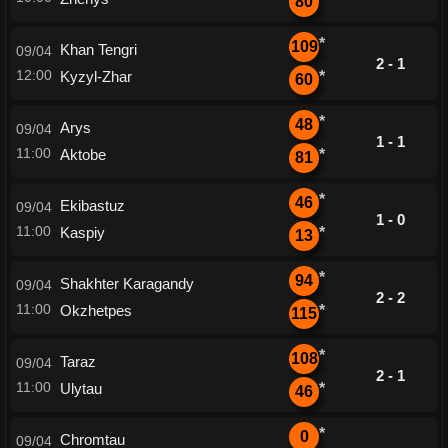
80
*
109
Khan Tengri
09/04
2 - 1
12:00
Kyzyl-Zhar
*
60
*
48
Arys
09/04
1 - 1
11:00
Aktobe
*
81
*
46
Ekibastuz
09/04
1 - 0
11:00
Kaspiy
*
13
*
94
Shakhter Karagandy
09/04
2 - 2
11:00
Okzhetpes
*
115
*
108
Taraz
09/04
2 - 1
11:00
Ulytau
*
46
*
0
Chromtau
09/04