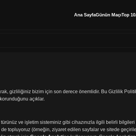
Ana Sayfa
Günün Maçı
Top 10
arak, gizliliğiniz bizim için son derece önemlidir. Bu Gizlilik Polit
ve korunduğunu açıklar.
rünüz ve işletim sisteminiz gibi cihazınızla ilgili belirli bilgiler
 de topluyoruz (örneğin, ziyaret edilen sayfalar ve sitede geçiril