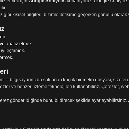
aliz etmek için
Google Analytics
kullanıyoruz. Google Analytics,
lir.
niz gibi kişisel bilgileri, bizimle iletişime geçerken gönüllü ola
uz
dır:
 ve analiz etmek.
iyileştirmek.
vermek.
eri
anır – bilgisayarınızda saklanan küçük bir metin dosyası, size e
ler ve benzeri izleme teknolojileri kullanabiliriz. Çerezler, web 
çerez gönderildiğinde bunu bildirecek şekilde ayarlayabilirsiniz.