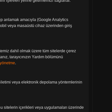
li işlevleri yerine getirmemizi sağlarlar.
edip anlamak amacıyla (Google Analytics
 mobil veya masaüstü cihaz üzerinden giriş
sitemiz dahil olmak üzere tüm sitelerde çerez
orsanız, tarayıcınızın Yardım bölümünü
i yönetme
.
ri iletimi veya elektronik depolama yöntemlerinin
u sitelerin içerikleri veya uygulamaları üzerinde