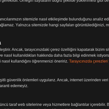
gereklidir. Örneğin sayfaların doğru şekilde yüklenmesi gibi belir
lanıcılarımızın sitemizle nasıl etkileşimde bulunduğunu analiz 
ze sağlamaz. Yalnızca sitemizde hangi sayfaları görüntülediğinizi,
a
eştirir. Ancak, tarayıcınızdaki çerez özelliğini kapatarak bizim 
 ve nasıl kullanıldıkları hakkında daha fazla bilgi edinmek istiy
i nasıl kullandığını öğrenmenizi öneririz.
Tarayıcınızda çerezler
eşitli güvenlik önlemleri uygularız. Ancak, internet üzerinden ve
garanti edemeyiz.
ncü taraf web sitelerine veya hizmetlere bağlantılar içerebilir. B