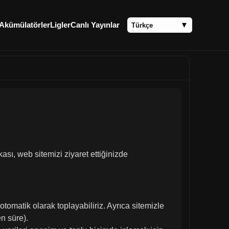
Akümülatörler
Ligler
Canlı Yayınlar
ikası, web sitemizi ziyaret ettiğinizde
i otomatik olarak toplayabiliriz. Ayrıca sitemizle
en süre).