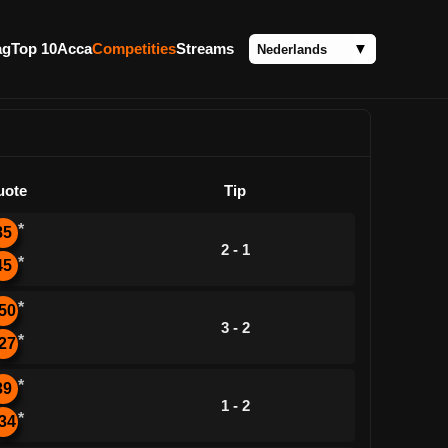
ag
Top 10
Acca
Competities
Streams
uote
Tip
*
85
2 - 1
*
45
*
50
3 - 2
*
27
*
39
1 - 2
*
34