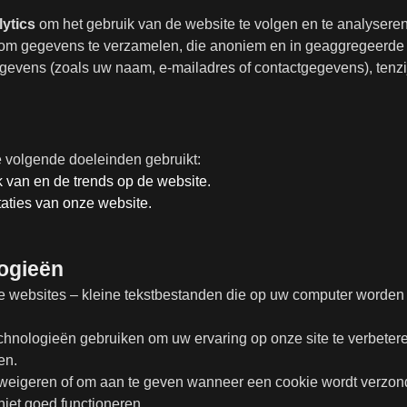
ytics
om het gebruik van de website te volgen en te analyseren
n om gegevens te verzamelen, die anoniem en in geaggregeerde
vens (zoals uw naam, e-mailadres of contactgegevens), tenzij u
e volgende doeleinden gebruikt:
 van en de trends op de website.
taties van onze website.
logieën
lle websites – kleine tekstbestanden die op uw computer worden
chnologieën gebruiken om uw ervaring op onze site te verbetere
en.
e weigeren of om aan te geven wanneer een cookie wordt verzond
iet goed functioneren.