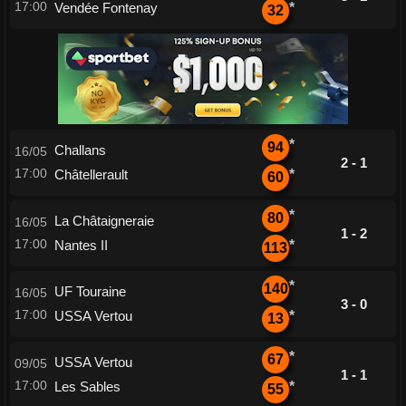
17:00
Vendée Fontenay
*
32
*
94
Challans
16/05
2 - 1
17:00
Châtellerault
*
60
*
80
La Châtaigneraie
16/05
1 - 2
17:00
Nantes II
*
113
*
140
UF Touraine
16/05
3 - 0
17:00
USSA Vertou
*
13
*
67
USSA Vertou
09/05
1 - 1
17:00
Les Sables
*
55