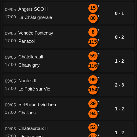
*
15
Angers SCO II
09/05
0 - 1
17:00
La Châtaigneraie
*
80
*
8
Vendée Fontenay
09/05
0 - 2
17:00
Panazol
*
115
*
59
Châtellerault
09/05
1 - 2
17:00
Chauvigny
*
116
*
99
Nantes II
09/05
2 - 3
17:00
Le Poiré sur Vie
*
154
*
39
St-Philbert Gd Lieu
09/05
1 - 2
17:00
Challans
*
94
*
52
Châteauroux II
09/05
1 - 2
17:00
UF Touraine
*