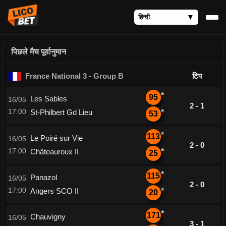
पिछले मैच पूर्वानुमान
France National 3 - Group B
टिप
*
95
Les Sables
16/05
2 - 1
17:00
St-Philbert Gd Lieu
*
53
*
113
Le Poiré sur Vie
16/05
2 - 0
17:00
Châteauroux II
*
25
*
115
Panazol
16/05
2 - 0
17:00
Angers SCO II
*
20
*
171
Chauvigny
16/05
3 - 1