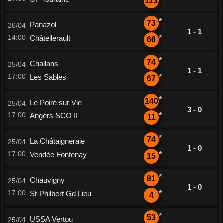
113
*
73
Panazol
26/04
1 - 1
14:00
Châtellerault
*
66
*
74
Challans
25/04
1 - 1
17:00
Les Sables
*
67
*
140
Le Poiré sur Vie
25/04
3 - 0
17:00
Angers SCO II
*
11
*
74
La Châtaigneraie
25/04
1 - 0
17:00
Vendée Fontenay
*
15
*
81
Chauvigny
25/04
1 - 0
17:00
St-Philbert Gd Lieu
*
4
*
53
USSA Vertou
25/04