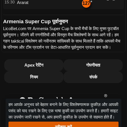
15:30
Ararat
*
127
Armenia Super Cup पूर्वानुमान
LicoBet.com पर Armenia Super Cup के सभी मैचों के लिए मुफ्त फुटबॉल
पूर्वानुमान। जीतने की रणनीतियों और विस्तृत मैच विश्लेषणों के साथ आगे रहें। हम
गहन taktical विश्लेषण को नवीनतम सांख्यिकी के साथ मिलाते हैं ताकि आपको मैच
के परिणाम और टीम प्रदर्शन पर डेटा-आधारित पूर्वानुमान प्रदान कर सकें।
Apex रेटिंग
गोपनीयता
नियम
संपर्क
हम आपके अनुभव को बेहतर बनाने के लिए विश्लेषणात्मक कुकीज़ और आपकी
पसंद को याद रखने के लिए एक भाषा कुकी का उपयोग करते हैं। हमारी साइट
का उपयोग जारी रखने से, आप हमारी कुकीज़ के उपयोग से सहमत होते हैं।
स्वीकार करें