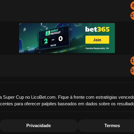
1
1
1
ssia Super Cup no LicoBet.com. Fique à frente com estratégias venc
recentes para oferecer palpites baseados em dados sobre os resulta
Privacidade
Termos