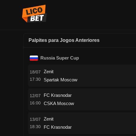
Palpites para Jogos Anteriores
Russia Super Cup
Zenit
18/07
17:30
Spartak Moscow
FC Krasnodar
12/07
16:00
CSKA Moscow
Zenit
13/07
18:30
FC Krasnodar