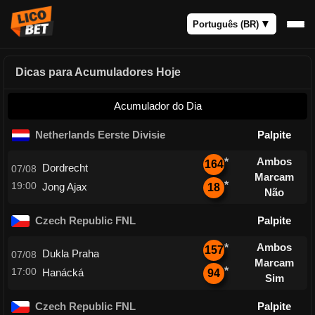
Dicas para Acumuladores Hoje
Acumulador do Dia
Netherlands Eerste Divisie
Palpite
Ambos
*
164
Dordrecht
07/08
Marcam
*
19:00
Jong Ajax
18
Não
Czech Republic FNL
Palpite
Ambos
*
157
Dukla Praha
07/08
Marcam
*
17:00
Hanácká
94
Sim
Czech Republic FNL
Palpite