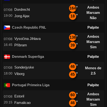
Ambos
*
164
Dordrecht
07/08
Marcam
*
19:00
Jong Ajax
18
Não
Czech Republic FNL
Palpite
Ambos
*
136
Vysočina Jihlava
07/08
Marcam
*
16:45
Příbram
39
Sim
Denmark Superliga
Palpite
*
46
Sonderjyske
07/08
Menos de
2.5
18:00
Viborg
*
45
Portugal Primeira Liga
Palpite
Ambos
*
60
Estoril
07/08
Marcam
*
20:15
Famalicao
46
Sim