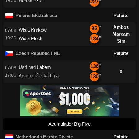
19:30
Hertha BSC
*
227
Poland Ekstraklasa
Palpite
Ambos
*
95
Wisla Krakow
07/08
Marcam
*
19:30
Wisla Plock
134
Sim
Czech Republic FNL
Palpite
*
136
Ústí nad Labem
07/08
X
17:00
Arsenal Česká Lípa
*
130
Acumulador Big Five
Netherlands Eerste Divisie
Palpite