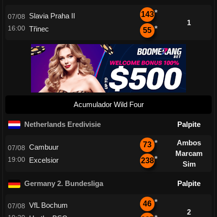
*
143
Slavia Praha II
07/08
1
16:00
Třinec
*
55
Acumulador Wild Four
Netherlands Eredivisie
Palpite
Ambos
*
73
Cambuur
07/08
Marcam
*
19:00
Excelsior
238
Sim
Germany 2. Bundesliga
Palpite
*
46
VfL Bochum
07/08
2