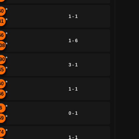
*
60
1 - 1
*
81
*
66
1 - 6
*
08
*
90
3 - 1
*
45
*
60
1 - 1
*
66
*
6
0 - 1
*
59
*
74
1 - 1