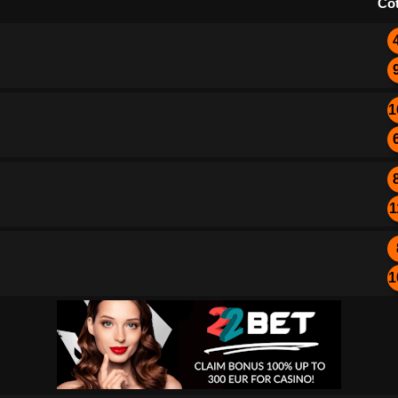
Co
1
1
1