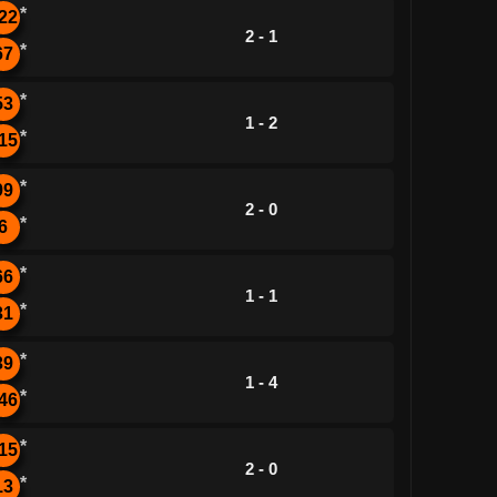
*
22
2 - 1
*
67
*
53
1 - 2
*
15
*
99
2 - 0
*
6
*
66
1 - 1
*
31
*
39
1 - 4
*
46
*
15
2 - 0
*
13