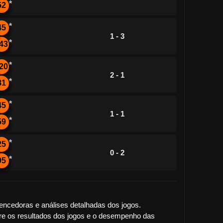
*
52
*
45
1 - 3
*
43
*
20
2 - 1
*
81
*
45
1 - 1
*
59
*
25
0 - 2
*
95
vencedoras e análises detalhadas dos jogos.
re os resultados dos jogos e o desempenho das