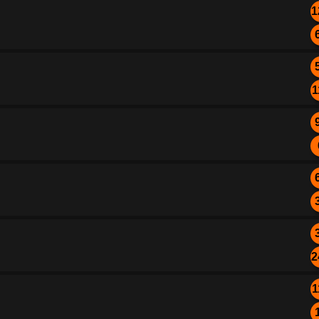
1
1
2
1