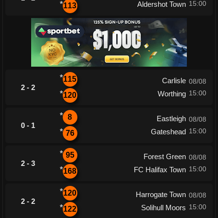
15:00
*
Aldershot Town
113
*
115
Carlisle
08/08
2 - 2
15:00
*
Worthing
120
*
8
Eastleigh
08/08
0 - 1
15:00
*
Gateshead
76
*
95
Forest Green
08/08
2 - 3
15:00
*
FC Halifax Town
168
*
120
Harrogate Town
08/08
2 - 2
15:00
*
Solihull Moors
122