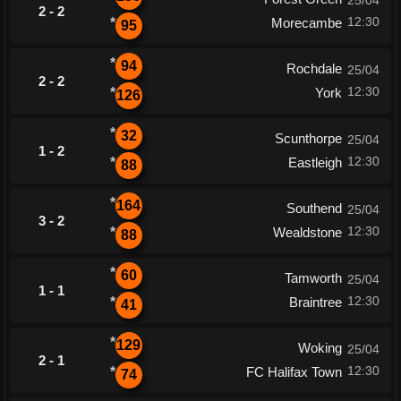
25/04
2 - 2
12:30
*
Morecambe
95
*
94
Rochdale
25/04
2 - 2
12:30
*
York
126
*
32
Scunthorpe
25/04
1 - 2
12:30
*
Eastleigh
88
*
164
Southend
25/04
3 - 2
12:30
*
Wealdstone
88
*
60
Tamworth
25/04
1 - 1
12:30
*
Braintree
41
*
129
Woking
25/04
2 - 1
12:30
*
FC Halifax Town
74