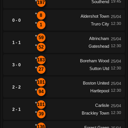
19:45
*
Southend
197
*
8
Aldershot Town
25/04
0 - 0
12:30
*
Truro City
1
*
59
Altrincham
25/04
1 - 1
12:30
*
Gateshead
52
*
183
Boreham Wood
25/04
3 - 0
12:30
*
Sutton Utd
27
*
101
Boston United
25/04
2 - 2
12:30
*
Hartlepool
94
*
101
Carlisle
25/04
2 - 1
12:30
*
Brackley Town
39
*
136
Forest Green