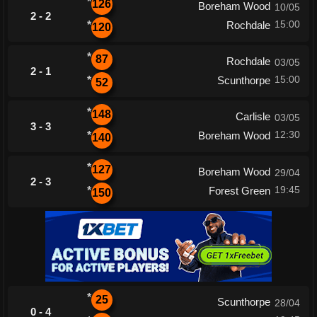
*
126
Boreham Wood
10/05
2 - 2
15:00
*
Rochdale
120
*
87
Rochdale
03/05
2 - 1
15:00
*
Scunthorpe
52
*
148
Carlisle
03/05
3 - 3
12:30
*
Boreham Wood
140
*
127
Boreham Wood
29/04
2 - 3
19:45
*
Forest Green
150
*
25
Scunthorpe
28/04
0 - 4