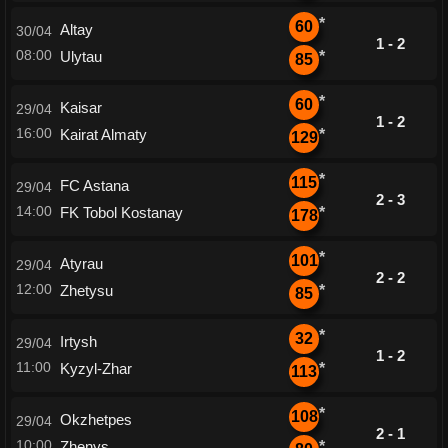
*
60
Altay
30/04
1 - 2
08:00
Ulytau
*
85
*
60
Kaisar
29/04
1 - 2
16:00
Kairat Almaty
*
129
*
115
FC Astana
29/04
2 - 3
14:00
FK Tobol Kostanay
*
178
*
101
Atyrau
29/04
2 - 2
12:00
Zhetysu
*
85
*
32
Irtysh
29/04
1 - 2
11:00
Kyzyl-Zhar
*
113
*
108
Okzhetpes
29/04
2 - 1
10:00
Zhenys
*