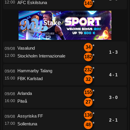
12:00
AFC Eskilstuna
*
141
*
34
Vasalund
09/08
1 - 3
12:00
Stockholm Internazionale
*
182
*
232
Hammarby Talang
09/08
4 - 1
15:00
FBK Karlstad
*
32
*
155
Arlanda
09/08
3 - 0
16:00
Piteå
*
27
*
136
Assyriska FF
09/08
2 - 1
17:00
Sollentuna
*
48