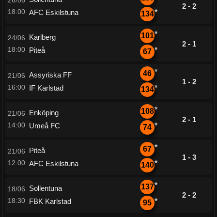
26/06
2 - 2
18:00
AFC Eskilstuna
*
134
*
101
Karlberg
24/06
2 - 1
18:00
Piteå
*
67
*
46
Assyriska FF
21/06
1 - 2
16:00
IF Karlstad
*
134
*
108
Enköping
21/06
2 - 1
14:00
Umeå FC
*
74
*
67
Piteå
21/06
1 - 3
12:00
AFC Eskilstuna
*
140
*
137
Sollentuna
18/06
2 - 2
18:30
FBK Karlstad
*
95