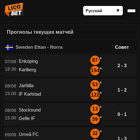
Прогнозы текущих матчей
Sweden Ettan - Norra
Совет
*
87
Enköping
07/08
2 - 3
18:30
Karlberg
*
154
*
53
Järfälla
08/08
1 - 2
15:00
IF Karlstad
*
122
*
13
Stocksund
08/08
0 - 1
15:00
Gefle IF
*
59
*
32
Umeå FC
09/08
1 - 3