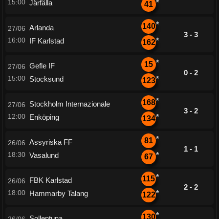
15:00
Järfälla
*
41
*
140
Arlanda
27/06
3 - 3
16:00
IF Karlstad
*
162
*
15
Gefle IF
27/06
0 - 2
15:00
Stocksund
*
123
*
168
Stockholm Internazionale
27/06
3 - 2
12:00
Enköping
*
134
*
81
Assyriska FF
26/06
1 - 1
18:30
Vasalund
*
67
*
115
FBK Karlstad
26/06
2 - 2
18:00
Hammarby Talang
*
122
*
130
Sollentuna