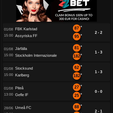
*
87
FBK Karlstad
01/08
2 - 2
15:00
Assyriska FF
*
95
*
81
Järfälla
01/08
1 - 3
15:00
Stockholm Internazionale
*
182
*
62
Stocksund
01/08
1 - 3
15:00
Karlberg
*
182
*
27
Piteå
01/08
0 - 0
13:00
Gefle IF
*
25
*
88
Umeå FC
28/06
2 - 1