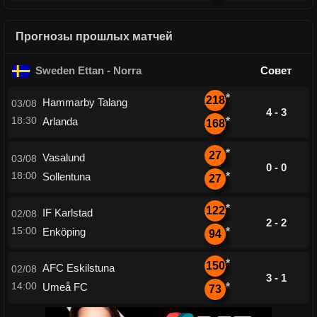
Прогнозы прошлых матчей
Sweden Ettan - Norra
Совет
*
218
Hammarby Talang
03/08
4 - 3
18:30
Arlanda
*
168
*
27
Vasalund
03/08
0 - 0
18:00
Sollentuna
*
27
*
122
IF Karlstad
02/08
2 - 2
15:00
Enköping
*
94
*
150
AFC Eskilstuna
02/08
3 - 1
14:00
Umeå FC
*
73