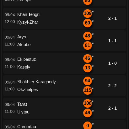
80
*
109
Khan Tengri
09/04
2 - 1
12:00
Kyzyl-Zhar
*
60
*
48
Arys
09/04
1 - 1
11:00
Aktobe
*
81
*
46
Ekibastuz
09/04
1 - 0
11:00
Kaspiy
*
13
*
94
Shakhter Karagandy
09/04
2 - 2
11:00
Okzhetpes
*
115
*
108
Taraz
09/04
2 - 1
11:00
Ulytau
*
46
*
0
Chromtau
09/04