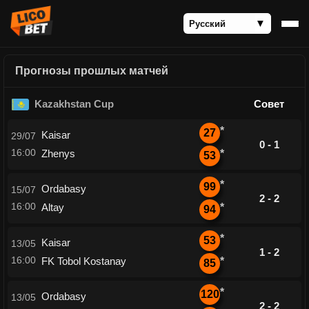
Прогнозы прошлых матчей
Kazakhstan Cup
Совет
*
27
Kaisar
29/07
0 - 1
16:00
Zhenys
*
53
*
99
Ordabasy
15/07
2 - 2
16:00
Altay
*
94
*
53
Kaisar
13/05
1 - 2
16:00
FK Tobol Kostanay
*
85
*
120
Ordabasy
13/05
2 - 2