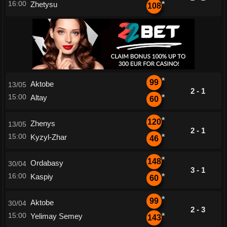
16:00
Zhetysu
*
108
*
99
Aktobe
13/05
2 - 1
15:00
Altay
*
60
*
120
Zhenys
13/05
2 - 1
15:00
Kyzyl-Zhar
*
46
*
148
Ordabasy
30/04
3 - 1
16:00
Kaspiy
*
60
*
99
Aktobe
30/04
2 - 3
15:00
Yelimay Semey
*
143