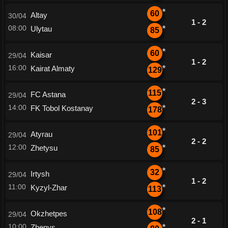
*
60
Altay
30/04
1 - 2
08:00
Ulytau
*
85
*
60
Kaisar
29/04
1 - 2
16:00
Kairat Almaty
*
129
*
115
FC Astana
29/04
2 - 3
14:00
FK Tobol Kostanay
*
178
*
101
Atyrau
29/04
2 - 2
12:00
Zhetysu
*
85
*
32
Irtysh
29/04
1 - 2
11:00
Kyzyl-Zhar
*
113
*
108
Okzhetpes
29/04
2 - 1
10:00
Zhenys
*