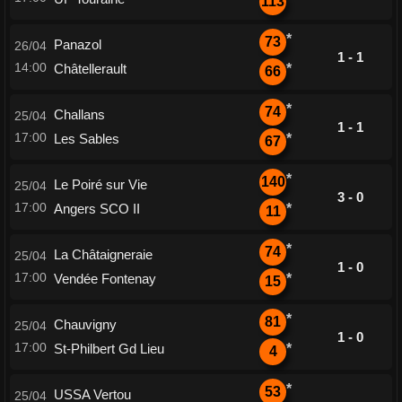
113
*
73
Panazol
26/04
1 - 1
14:00
Châtellerault
*
66
*
74
Challans
25/04
1 - 1
17:00
Les Sables
*
67
*
140
Le Poiré sur Vie
25/04
3 - 0
17:00
Angers SCO II
*
11
*
74
La Châtaigneraie
25/04
1 - 0
17:00
Vendée Fontenay
*
15
*
81
Chauvigny
25/04
1 - 0
17:00
St-Philbert Gd Lieu
*
4
*
53
USSA Vertou
25/04