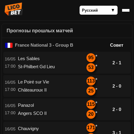
Прогнозы прошлых матчей
France National 3 - Group B
Совет
*
95
Les Sables
16/05
2 - 1
17:00
St-Philbert Gd Lieu
*
53
*
113
Le Poiré sur Vie
16/05
2 - 0
17:00
Châteauroux II
*
25
*
115
Panazol
16/05
2 - 0
17:00
Angers SCO II
*
20
*
171
Chauvigny
16/05
3 - 1