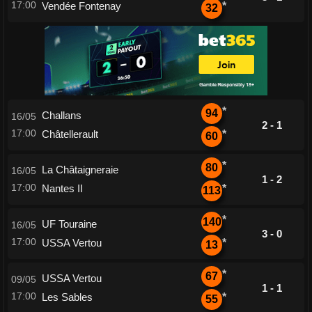
17:00
Vendée Fontenay
*
32
*
94
Challans
16/05
2 - 1
17:00
Châtellerault
*
60
*
80
La Châtaigneraie
16/05
1 - 2
17:00
Nantes II
*
113
*
140
UF Touraine
16/05
3 - 0
17:00
USSA Vertou
*
13
*
67
USSA Vertou
09/05
1 - 1
17:00
Les Sables
*
55