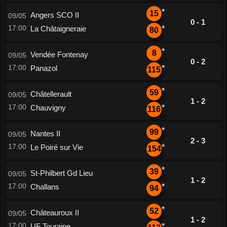
*
15
Angers SCO II
09/05
0 - 1
17:00
La Châtaigneraie
*
80
*
8
Vendée Fontenay
09/05
0 - 2
17:00
Panazol
*
115
*
59
Châtellerault
09/05
1 - 2
17:00
Chauvigny
*
116
*
99
Nantes II
09/05
2 - 3
17:00
Le Poiré sur Vie
*
154
*
39
St-Philbert Gd Lieu
09/05
1 - 2
17:00
Challans
*
94
*
52
Châteauroux II
09/05
1 - 2
17:00
UF Touraine
*