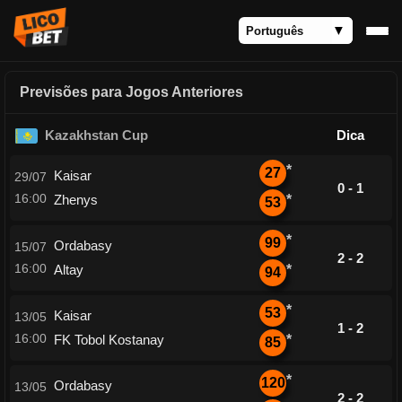
Previsões para Jogos Anteriores
Kazakhstan Cup
Dica
*
27
Kaisar
29/07
0 - 1
16:00
Zhenys
*
53
*
99
Ordabasy
15/07
2 - 2
16:00
Altay
*
94
*
53
Kaisar
13/05
1 - 2
16:00
FK Tobol Kostanay
*
85
*
120
Ordabasy
13/05
2 - 2