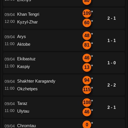
80
*
109
Khan Tengri
09/04
2 - 1
12:00
Kyzyl-Zhar
*
60
*
48
Arys
09/04
1 - 1
11:00
Aktobe
*
81
*
46
Ekibastuz
09/04
1 - 0
11:00
Kaspiy
*
13
*
94
Shakhter Karagandy
09/04
2 - 2
11:00
Okzhetpes
*
115
*
108
Taraz
09/04
2 - 1
11:00
Ulytau
*
46
*
0
Chromtau
09/04