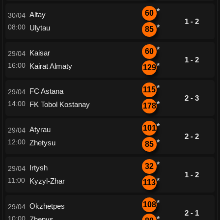
*
60
Altay
30/04
1 - 2
08:00
Ulytau
*
85
*
60
Kaisar
29/04
1 - 2
16:00
Kairat Almaty
*
129
*
115
FC Astana
29/04
2 - 3
14:00
FK Tobol Kostanay
*
178
*
101
Atyrau
29/04
2 - 2
12:00
Zhetysu
*
85
*
32
Irtysh
29/04
1 - 2
11:00
Kyzyl-Zhar
*
113
*
108
Okzhetpes
29/04
2 - 1
10:00
Zhenys
*