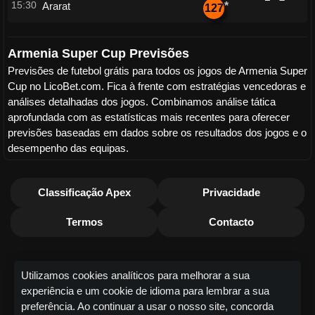
15:30
Ararat
*
127
Armenia Super Cup Previsões
Previsões de futebol grátis para todos os jogos de Armenia Super
Cup no LicoBet.com. Fica à frente com estratégias vencedoras e
análises detalhadas dos jogos. Combinamos análise tática
aprofundada com as estatísticas mais recentes para oferecer
previsões baseadas em dados sobre os resultados dos jogos e o
desempenho das equipas.
Classificação Apex
Privacidade
Termos
Contacto
Utilizamos cookies analíticos para melhorar a sua
experiência e um cookie de idioma para lembrar a sua
preferência. Ao continuar a usar o nosso site, concorda