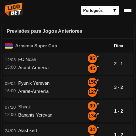
Previsões para Jogos Anteriores
Armenia Super Cup
Dica
*
85
FC Noah
12/03
2 - 1
15:00
Ararat-Armenia
*
45
*
150
Pyunik Yerevan
09/04
3 - 2
16:00
Ararat-Armenia
*
127
*
39
Shirak
07/10
1 - 2
12:00
Banants Yerevan
*
134
*
34
Alashkert
24/09
1 - 2