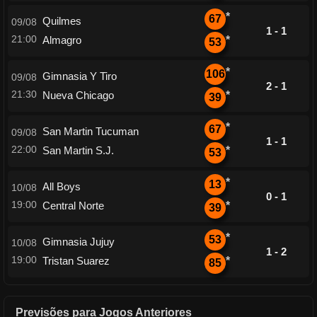
*
67
Quilmes
09/08
1 - 1
21:00
Almagro
*
53
*
106
Gimnasia Y Tiro
09/08
2 - 1
21:30
Nueva Chicago
*
39
*
67
San Martin Tucuman
09/08
1 - 1
22:00
San Martin S.J.
*
53
*
13
All Boys
10/08
0 - 1
19:00
Central Norte
*
39
*
53
Gimnasia Jujuy
10/08
1 - 2
19:00
Tristan Suarez
*
85
Previsões para Jogos Anteriores