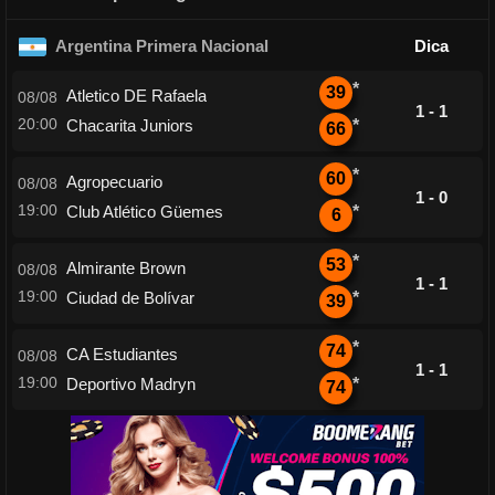
Argentina Primera Nacional
Dica
*
39
Atletico DE Rafaela
08/08
1 - 1
20:00
Chacarita Juniors
*
66
*
60
Agropecuario
08/08
1 - 0
19:00
Club Atlético Güemes
*
6
*
53
Almirante Brown
08/08
1 - 1
19:00
Ciudad de Bolívar
*
39
*
74
CA Estudiantes
08/08
1 - 1
19:00
Deportivo Madryn
*
74