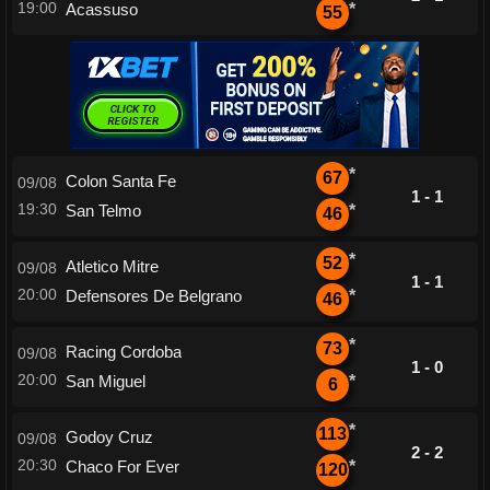
19:00
Acassuso
*
55
*
67
Colon Santa Fe
09/08
1 - 1
19:30
San Telmo
*
46
*
52
Atletico Mitre
09/08
1 - 1
20:00
Defensores De Belgrano
*
46
*
73
Racing Cordoba
09/08
1 - 0
20:00
San Miguel
*
6
*
113
Godoy Cruz
09/08
2 - 2
20:30
Chaco For Ever
*
120