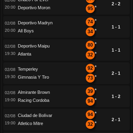
02/08
2 - 2
20:00
Deportivo Moron
*
95
*
74
Deportivo Madryn
02/08
1 - 1
20:00
All Boys
*
34
*
80
Deportivo Maipu
02/08
1 - 1
19:30
Atlanta
*
32
*
92
Temperley
02/08
2 - 1
19:30
Gimnasia Y Tiro
*
73
*
39
Almirante Brown
02/08
1 - 2
19:00
Racing Cordoba
*
94
*
94
Ciudad de Bolívar
02/08
2 - 1
19:00
Atletico Mitre
*
32