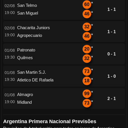
*
60
San Telmo
02/08
1 - 1
19:00
San Miguel
*
46
*
32
Chacarita Juniors
02/08
1 - 1
19:00
Agropecuario
*
46
*
20
Patronato
01/08
0 - 1
19:30
Quilmes
*
32
*
73
San Martin S.J.
01/08
1 - 0
19:30
Atletico DE Rafaela
*
18
*
99
Almagro
01/08
2 - 1
19:00
Midland
*
73
Argentina Primera Nacional Previsões