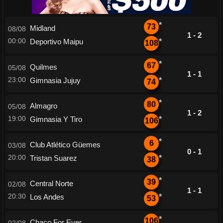
*
73
Midland
08/08
1 - 2
00:00
Deportivo Maipu
*
108
*
67
Quilmes
05/08
1 - 1
23:00
Gimnasia Jujuy
*
74
*
80
Almagro
05/08
1 - 2
19:00
Gimnasia Y Tiro
*
106
*
6
Club Atlético Güemes
03/08
0 - 1
20:00
Tristan Suarez
*
38
*
39
Central Norte
02/08
1 - 1
20:30
Los Andes
*
53
*
106
Chaco For Ever