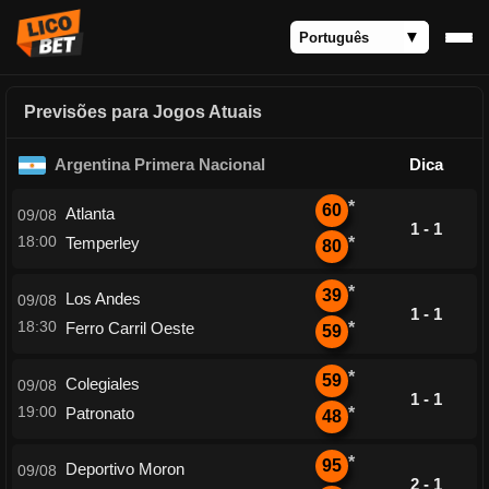
Previsões para Jogos Atuais
Argentina Primera Nacional
Dica
*
60
Atlanta
09/08
1 - 1
18:00
Temperley
*
80
*
39
Los Andes
09/08
1 - 1
18:30
Ferro Carril Oeste
*
59
*
59
Colegiales
09/08
1 - 1
19:00
Patronato
*
48
*
95
Deportivo Moron
09/08
2 - 1