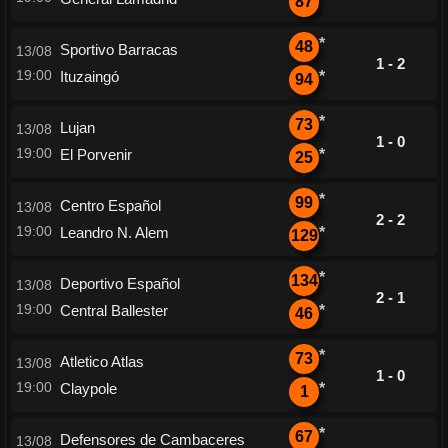
87
*
48
Sportivo Barracas
13/08
1 - 2
19:00
Ituzaingó
*
94
*
73
Lujan
13/08
1 - 0
19:00
El Porvenir
*
25
*
99
Centro Español
13/08
2 - 2
19:00
Leandro N. Alem
*
129
*
134
Deportivo Español
13/08
2 - 1
19:00
Central Ballester
*
46
*
73
Atletico Atlas
13/08
1 - 0
19:00
Claypole
*
1
*
67
Defensores de Cambaceres
13/08