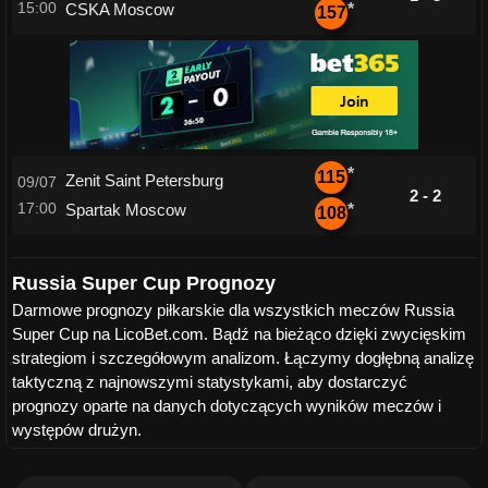
15:00
CSKA Moscow
*
157
*
115
Zenit Saint Petersburg
09/07
2 - 2
17:00
Spartak Moscow
*
108
Russia Super Cup Prognozy
Darmowe prognozy piłkarskie dla wszystkich meczów Russia
Super Cup na LicoBet.com. Bądź na bieżąco dzięki zwycięskim
strategiom i szczegółowym analizom. Łączymy dogłębną analizę
taktyczną z najnowszymi statystykami, aby dostarczyć
prognozy oparte na danych dotyczących wyników meczów i
występów drużyn.