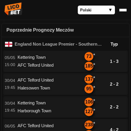
Poprzednie Prognozy Meczów
England Non League Premier - Southern Central - Play-offs
Typ
*
73
Kettering Town
05/05
1 - 3
15:00
AFC Telford United
*
185
*
137
AFC Telford United
30/04
2 - 2
19:45
Halesowen Town
*
95
*
106
Kettering Town
30/04
2 - 2
19:45
Harborough Town
*
127
*
238
AFC Telford United
06/05
4 - 2