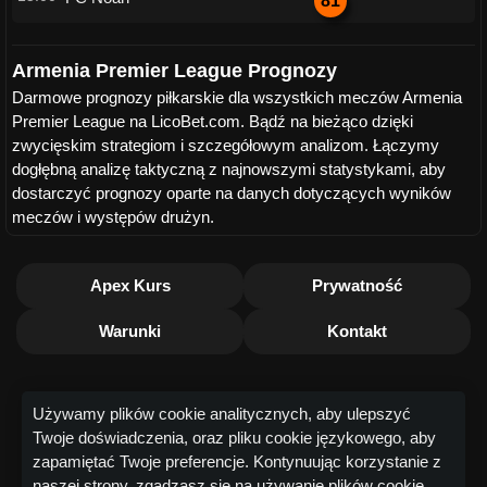
81
Armenia Premier League Prognozy
Darmowe prognozy piłkarskie dla wszystkich meczów Armenia
Premier League na LicoBet.com. Bądź na bieżąco dzięki
zwycięskim strategiom i szczegółowym analizom. Łączymy
dogłębną analizę taktyczną z najnowszymi statystykami, aby
dostarczyć prognozy oparte na danych dotyczących wyników
meczów i występów drużyn.
Apex Kurs
Prywatność
Warunki
Kontakt
Używamy plików cookie analitycznych, aby ulepszyć
Twoje doświadczenia, oraz pliku cookie językowego, aby
zapamiętać Twoje preferencje. Kontynuując korzystanie z
naszej strony, zgadzasz się na używanie plików cookie.