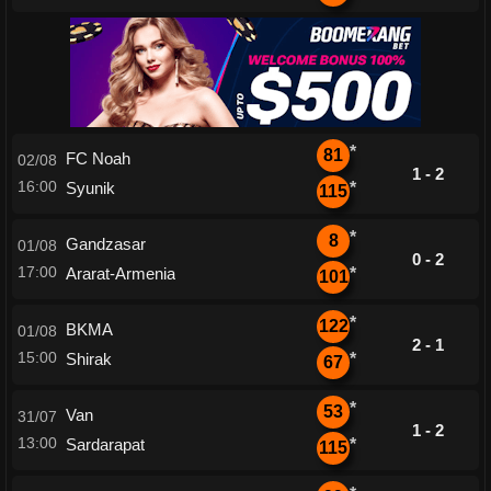
*
81
FC Noah
02/08
1 - 2
16:00
Syunik
*
115
*
8
Gandzasar
01/08
0 - 2
17:00
Ararat-Armenia
*
101
*
122
BKMA
01/08
2 - 1
15:00
Shirak
*
67
*
53
Van
31/07
1 - 2
13:00
Sardarapat
*
115