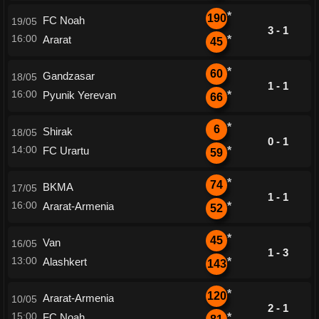
*
190
FC Noah
19/05
3 - 1
16:00
Ararat
*
45
*
60
Gandzasar
18/05
1 - 1
16:00
Pyunik Yerevan
*
66
*
6
Shirak
18/05
0 - 1
14:00
FC Urartu
*
59
*
74
BKMA
17/05
1 - 1
16:00
Ararat-Armenia
*
52
*
45
Van
16/05
1 - 3
13:00
Alashkert
*
143
*
120
Ararat-Armenia
10/05
2 - 1
15:00
FC Noah
*