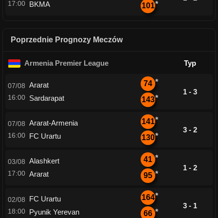
17:00
BKMA
*
101
Poprzednie Prognozy Meczów
Armenia Premier League
Typ
*
74
Ararat
07/08
1 - 3
16:00
Sardarapat
*
143
*
141
Ararat-Armenia
07/08
3 - 2
16:00
FC Urartu
*
130
*
41
Alashkert
03/08
1 - 2
17:00
Ararat
*
95
*
164
FC Urartu
02/08
3 - 1
18:00
Pyunik Yerevan
*
66