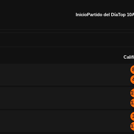
Inicio
Partido del Día
Top 10
Calif
1
1
1