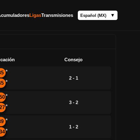
Acumuladores
Ligas
Transmisiones
icación
Consejo
*
85
2 - 1
*
45
*
50
3 - 2
*
27
*
39
1 - 2
*
34