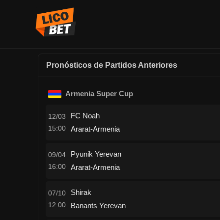
Pronósticos de Partidos Anteriores
Armenia Super Cup
FC Noah
12/03
15:00
Ararat-Armenia
Pyunik Yerevan
09/04
16:00
Ararat-Armenia
Shirak
07/10
12:00
Banants Yerevan