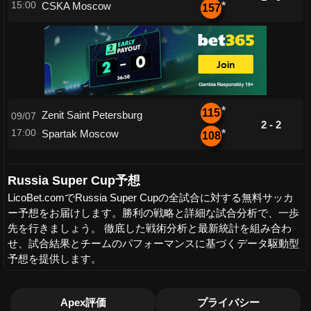
15:00
CSKA Moscow
*
157
*
115
Zenit Saint Petersburg
09/07
2 - 2
17:00
Spartak Moscow
*
108
Russia Super Cup予想
LicoBet.comでRussia Super Cupの全試合に対する無料サッカ
ー予想をお届けします。勝利の戦略と詳細な試合分析で、一歩
先を行きましょう。 徹底した戦術分析と最新統計を組み合わ
せ、試合結果とチームのパフォーマンスに基づくデータ駆動型
予想を提供します。
Apex評価
プライバシー