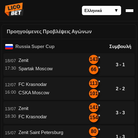
Προηγούμενες Προβλέψεις Αγώνων
Russia Super Cup
Συμβουλή
*
143
Zenit
18/07
3 - 1
17:30
Spartak Moscow
*
66
*
113
FC Krasnodar
12/07
2 - 2
16:00
CSKA Moscow
*
101
*
141
Zenit
13/07
3 - 3
18:30
FC Krasnodar
*
154
*
80
Zenit Saint Petersburg
15/07
1 - 3