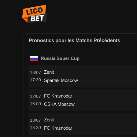
Pronostics pour les Matchs Précédents
Russia Super Cup
Zenit
18/07
17:30
Spartak Moscow
FC Krasnodar
12/07
16:00
CSKA Moscow
Zenit
13/07
18:30
FC Krasnodar