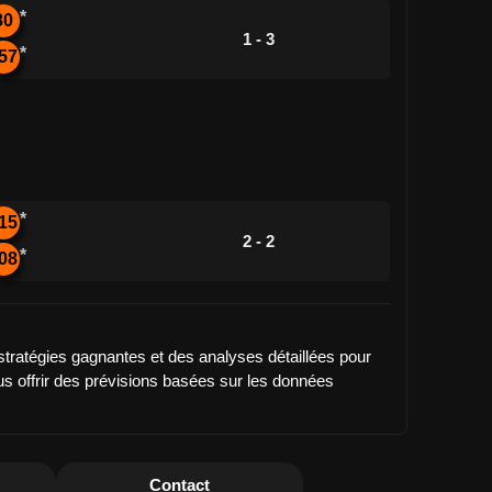
*
80
1 - 3
*
57
*
15
2 - 2
*
08
tratégies gagnantes et des analyses détaillées pour
s offrir des prévisions basées sur les données
Contact