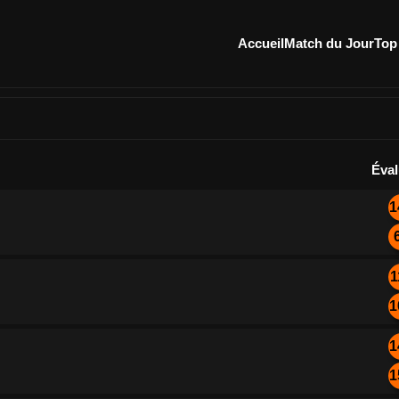
Accueil
Match du Jour
Top
Éval
1
1
1
1
1