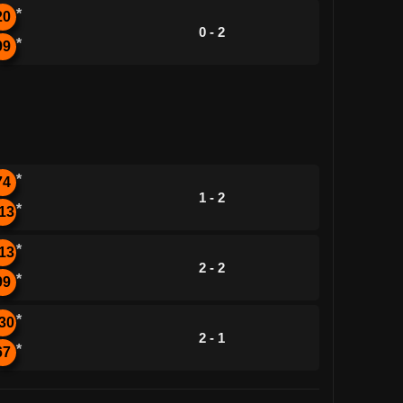
*
20
0 - 2
*
99
*
74
1 - 2
*
13
*
13
2 - 2
*
99
*
30
2 - 1
*
67