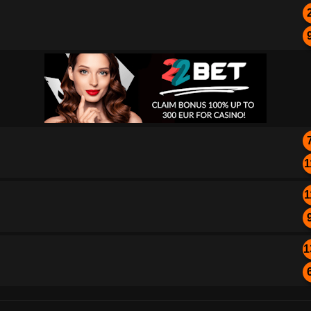
1
1
1