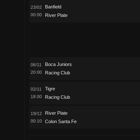
Banfield
23/02
00:00
River Plate
Boca Juniors
06/11
20:00
Racing Club
Tigre
02/11
18:00
Racing Club
River Plate
19/12
00:10
Colon Santa Fe