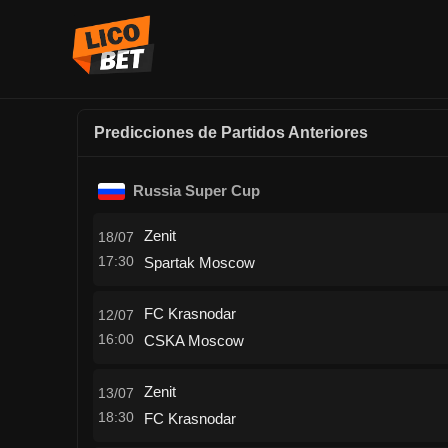
Predicciones de Partidos Anteriores
Russia Super Cup
Zenit
18/07
17:30
Spartak Moscow
FC Krasnodar
12/07
16:00
CSKA Moscow
Zenit
13/07
18:30
FC Krasnodar