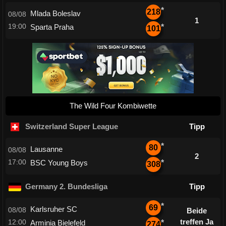
*
218
Mlada Boleslav
08/08
1
19:00
Sparta Praha
*
101
The Wild Four Kombiwette
Switzerland Super League
Tipp
*
80
Lausanne
08/08
2
17:00
BSC Young Boys
*
308
Germany 2. Bundesliga
Tipp
*
69
Karlsruher SC
08/08
Beide
treffen Ja
12:00
Arminia Bielefeld
*
274