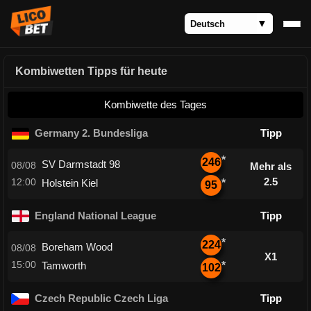
Kombiwetten Tipps für heute
Kombiwette des Tages
Germany 2. Bundesliga
Tipp
*
246
SV Darmstadt 98
08/08
Mehr als
2.5
12:00
Holstein Kiel
*
95
England National League
Tipp
*
224
Boreham Wood
08/08
X1
15:00
Tamworth
*
102
Czech Republic Czech Liga
Tipp