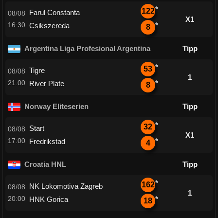
*
122
Farul Constanta
08/08
X1
16:30
Csikszereda
*
8
Argentina Liga Profesional Argentina
Tipp
*
53
Tigre
08/08
1
21:00
River Plate
*
8
Norway Eliteserien
Tipp
*
32
Start
08/08
X1
17:00
Fredrikstad
*
4
Croatia HNL
Tipp
*
162
NK Lokomotiva Zagreb
08/08
1
20:00
HNK Gorica
*
18