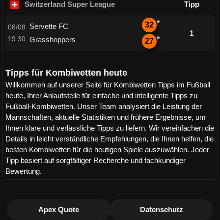
Switzerland Super League
Tipp
*
32
Servette FC
08/08
1
19:30
Grasshoppers
*
27
Tipps für Kombiwetten heute
Willkommen auf unserer Seite für Kombiwetten Tipps im Fußball
heute, Ihrer Anlaufstelle für einfache und intelligente Tipps zu
Fußball-Kombiwetten. Unser Team analysiert die Leistung der
Mannschaften, aktuelle Statistiken und frühere Ergebnisse, um
Ihnen klare und verlässliche Tipps zu liefern. Wir vereinfachen die
Details in leicht verständliche Empfehlungen, die Ihnen helfen, die
besten Kombiwetten für die heutigen Spiele auszuwählen. Jeder
Tipp basiert auf sorgfältiger Recherche und fachkundiger
Bewertung.
Apex Quote
Datenschutz