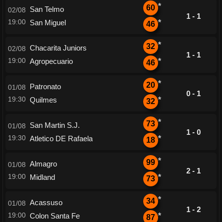
*
60
San Telmo
02/08
1 - 1
19:00
San Miguel
*
46
*
32
Chacarita Juniors
02/08
1 - 1
19:00
Agropecuario
*
46
*
20
Patronato
01/08
0 - 1
19:30
Quilmes
*
32
*
73
San Martin S.J.
01/08
1 - 0
19:30
Atletico DE Rafaela
*
18
*
99
Almagro
01/08
2 - 1
19:00
Midland
*
73
*
34
Acassuso
01/08
1 - 2
19:00
Colon Santa Fe
*
87