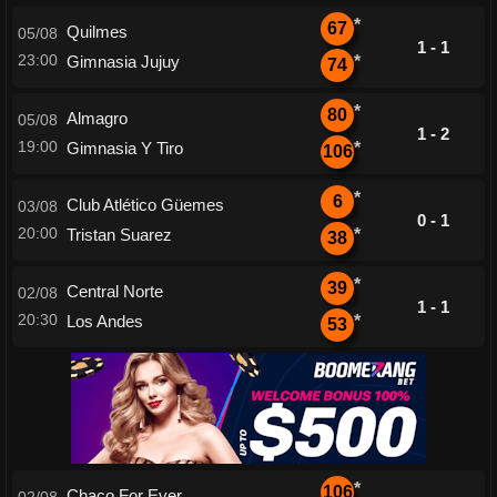
*
67
Quilmes
05/08
1 - 1
23:00
Gimnasia Jujuy
*
74
*
80
Almagro
05/08
1 - 2
19:00
Gimnasia Y Tiro
*
106
*
6
Club Atlético Güemes
03/08
0 - 1
20:00
Tristan Suarez
*
38
*
39
Central Norte
02/08
1 - 1
20:30
Los Andes
*
53
*
106
Chaco For Ever