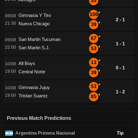
53
*
106
Gimnasia Y Tiro
09/08
2 - 1
21:30
Nueva Chicago
*
39
*
67
San Martin Tucuman
09/08
1 - 1
22:00
San Martin S.J.
*
53
*
13
All Boys
10/08
0 - 1
19:00
Central Norte
*
39
*
53
Gimnasia Jujuy
10/08
1 - 2
19:00
Tristan Suarez
*
85
Previous Match Predictions
Argentina Primera Nacional
Tip