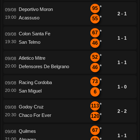
*
95
Deportivo Moron
09/08
2 - 1
19:00
Acassuso
*
55
*
67
Colon Santa Fe
09/08
1 - 1
19:30
San Telmo
*
46
*
52
Atletico Mitre
09/08
1 - 1
20:00
Defensores De Belgrano
*
46
*
73
Racing Cordoba
09/08
1 - 0
20:00
San Miguel
*
6
*
113
Godoy Cruz
09/08
2 - 2
20:30
Chaco For Ever
*
120
*
67
Quilmes
09/08
1 - 1
21:00
Almagro
*