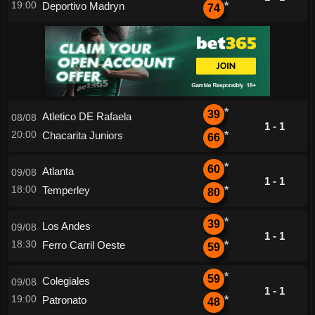
19:00
Deportivo Madryn
*
74
*
39
Atletico DE Rafaela
08/08
1 - 1
20:00
Chacarita Juniors
*
66
*
60
Atlanta
09/08
1 - 1
18:00
Temperley
*
80
*
39
Los Andes
09/08
1 - 1
18:30
Ferro Carril Oeste
*
59
*
59
Colegiales
09/08
1 - 1
19:00
Patronato
*
48