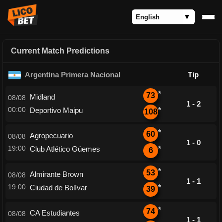
Current Match Predictions
Argentina Primera Nacional
Tip
*
73
Midland
08/08
1 - 2
00:00
Deportivo Maipu
*
108
*
60
Agropecuario
08/08
1 - 0
19:00
Club Atlético Güemes
*
6
*
53
Almirante Brown
08/08
1 - 1
19:00
Ciudad de Bolívar
*
39
*
74
CA Estudiantes
08/08
1 - 1