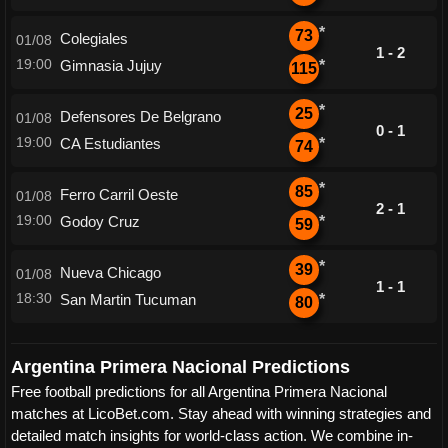
*
73
Colegiales
01/08
1 - 2
19:00
Gimnasia Jujuy
*
115
*
25
Defensores De Belgrano
01/08
0 - 1
19:00
CA Estudiantes
*
74
*
85
Ferro Carril Oeste
01/08
2 - 1
19:00
Godoy Cruz
*
59
*
39
Nueva Chicago
01/08
1 - 1
18:30
San Martin Tucuman
*
80
Argentina Primera Nacional Predictions
Free football predictions for all Argentina Primera Nacional
matches at LicoBet.com. Stay ahead with winning strategies and
detailed match insights for world-class action. We combine in-