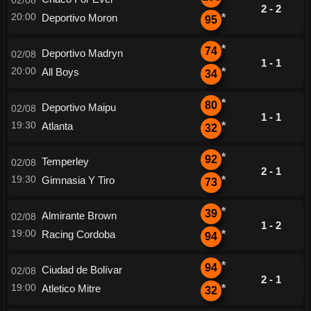
02/08
2 - 2
20:00
Deportivo Moron
*
95
*
74
Deportivo Madryn
02/08
1 - 1
20:00
All Boys
*
34
*
80
Deportivo Maipu
02/08
1 - 1
19:30
Atlanta
*
32
*
92
Temperley
02/08
2 - 1
19:30
Gimnasia Y Tiro
*
73
*
39
Almirante Brown
02/08
1 - 2
19:00
Racing Cordoba
*
94
*
94
Ciudad de Bolívar
02/08
2 - 1
19:00
Atletico Mitre
*
32