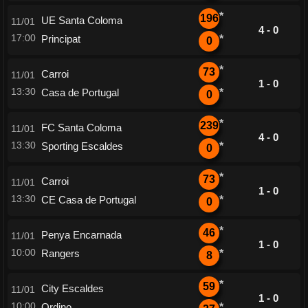
*
196
UE Santa Coloma
11/01
4 - 0
17:00
Principat
*
0
*
73
Carroi
11/01
1 - 0
13:30
Casa de Portugal
*
0
*
239
FC Santa Coloma
11/01
4 - 0
13:30
Sporting Escaldes
*
0
*
73
Carroi
11/01
1 - 0
13:30
CE Casa de Portugal
*
0
*
46
Penya Encarnada
11/01
1 - 0
10:00
Rangers
*
8
*
59
City Escaldes
11/01
1 - 0
10:00
Ordino
*