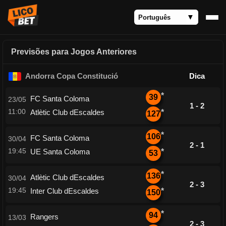
Previsões para Jogos Anteriores
Andorra Copa Constitució
Dica
*
39
FC Santa Coloma
23/05
1 - 2
11:00
Atlètic Club dEscaldes
*
127
*
106
FC Santa Coloma
30/04
2 - 1
19:45
UE Santa Coloma
*
53
*
136
Atlètic Club dEscaldes
30/04
2 - 3
19:45
Inter Club dEscaldes
*
150
*
94
Rangers
13/03
2 - 3