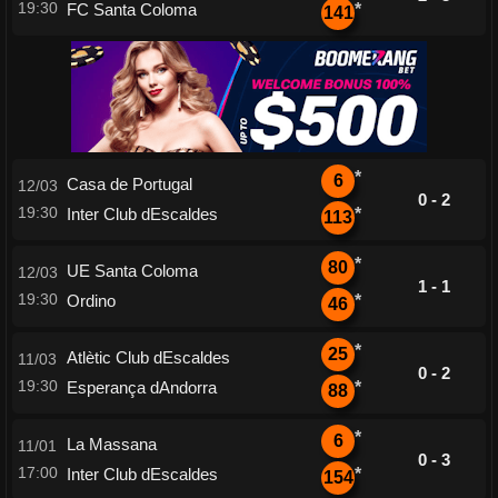
19:30
FC Santa Coloma
*
141
*
6
Casa de Portugal
12/03
0 - 2
19:30
Inter Club dEscaldes
*
113
*
80
UE Santa Coloma
12/03
1 - 1
19:30
Ordino
*
46
*
25
Atlètic Club dEscaldes
11/03
0 - 2
19:30
Esperança dAndorra
*
88
*
6
La Massana
11/01
0 - 3
17:00
Inter Club dEscaldes
*
154