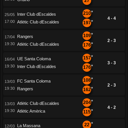
27
*
210
Inter Club dEscaldes
25/05
4 - 4
17:00
Atlètic Club dEscaldes
*
197
*
109
Rangers
17/04
2 - 3
19:30
Atlètic Club dEscaldes
*
176
*
157
UE Santa Coloma
16/04
3 - 3
19:30
Inter Club dEscaldes
*
176
*
108
FC Santa Coloma
13/03
2 - 3
19:30
Rangers
*
162
*
204
Atlètic Club dEscaldes
13/03
4 - 2
19:30
Atlètic Amèrica
*
115
*
22
La Massana
12/03